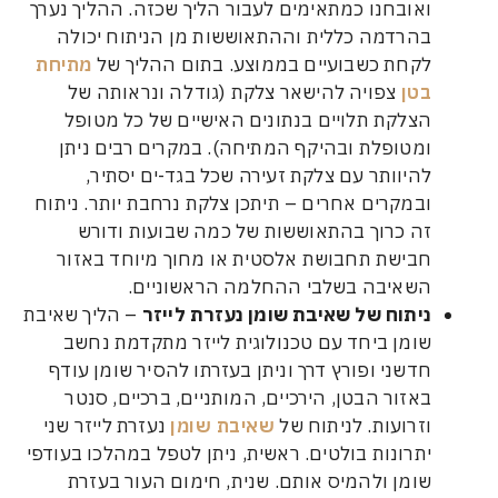
אובחנו כמתאימים לעבור הליך שכזה. ההליך נערך
הרדמה כללית וההתאוששות מן הניתוח יכולה
קחת כשבועיים בממוצע. בתום ההליך של
מתיחת
טן
צפויה להישאר צלקת (גודלה ונראותה של
צלקת תלויים בנתונים האישיים של כל מטופל
מטופלת ובהיקף המתיחה). במקרים רבים ניתן
היוותר עם צלקת זעירה שכל בגד-ים יסתיר,
במקרים אחרים – תיתכן צלקת נרחבת יותר. ניתוח
ה כרוך בהתאוששות של כמה שבועות ודורש
בישת תחבושת אלסטית או מחוך מיוחד באזור
שאיבה בשלבי ההחלמה הראשוניים.
יתוח של שאיבת שומן נעזרת לייזר
– הליך שאיבת
ומן ביחד עם טכנולוגית לייזר מתקדמת נחשב
דשני ופורץ דרך וניתן בעזרתו להסיר שומן עודף
אזור הבטן, הירכיים, המותניים, ברכיים, סנטר
זרועות. לניתוח של
שאיבת שומן
נעזרת לייזר שני
תרונות בולטים. ראשית, ניתן לטפל במהלכו בעודפי
ומן ולהמיס אותם. שנית, חימום העור בעזרת