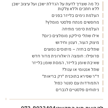
ה שצריך לדעת על הגדלת ישבן ועל עיצוב ישבן
חתכים וללא צלקות
ת נימים בלייזר בפנים
שים מנתח פלסטי מומלץ?
מת סימני מתיחה
 שתלי סיליקון מומלצים כיום?
ק העור, רענון וחידוש
ם בחזה – מיתוסים נפוצים
ילו: חומצה היאלורונית מדור חדש
ת שומן בלייזר, המסת שומן בלייזר
אנטומי או עגול?
שפירא בתוכנית ״רק בריאות״
ודדות עם סנטר כפול
חים פלסטיים לגברים