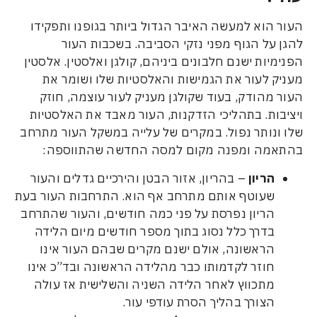
וא למעשה האיבר הגדול ביותר בגופנו ותפקידו
ל הגוף מפני נזקי הסביבה. בשכבות העור
ות ישנם חלבונים ביניהם, קולגן ואלסטין. אלסטין
לעור את הגמישות והאלסטיות שלו ושומר את
הודק, בעוד שקולגן מעניק לעור עוצמה, חוזק
ת. בתהליכי הזדקנות, העור מאבד את האלסטיות
ותר נפול. במקרים של עלייה במשקל העור מתרחב
ה ומפנה מקום למסה החדשה שהתווספה:
ריון
– בהריון, אזור הבטן והירכיים גדלים והעור
עוטף אותם מתרחב אף הוא. התרחבות העור בעת
ריון נפרסת על פני כמה חודשים, והעור שהתרחב
דרך כלל נסוג בתוך מספר חודשים מיום הלידה
ראשונה, אולם ישנם מקרים שבהם העור אינו
וזר לקדמותו כבר מהלידה הראשונה ובד”כ אינו
תכווץ לאחר הלידה השניה והשלישית אז עולה
צורך בהליך הסרת עודפי עור.