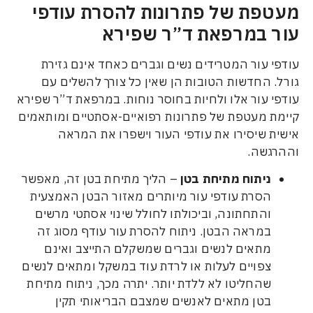
ת של פתרונות להסרת עודפי
במרפאת ד”ר שפירא
עור המטרידים נשים וגברים כאחד אינם גזירת
החדשות הטובות הן שאין כל צורך להשלים עם
עור אלו ולחיות בחוסר נוחות. במרפאת ד”ר שפירא
מעטפת של פתרונות רפואיים-אסתטיים ומותאמים
שיסירו את עודפי העור וישפרו את המראה
שה.
יתוח מתיחת בטן
– הליך מתיחת בטן זה, מאפשר
סרת עודפי עור מיותרים מאזור הבטן האמצעית
התחתונה, וביכולתו לחולל שינוי אסתטי מרשים
מראה הבטן. ניתוח להסרת עור עודף מסוג זה
תאים לנשים וגברים שמשקלם התייצב ואינם
פויים לעלות או לרדת עוד במשקל ומתאים לנשים
החליטו לא ללדת יותר. יתרה מכך, ניתוח מתיחת
טן מתאים לאנשים שמצבם הבריאותי תקין