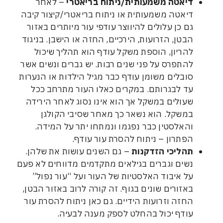
יאטה משמעותית/ניתוח בריאטרי
– לאחר
יאטה משמעותית או ניתוח בריאטרי/קיצור קיבה
ם כן עלולים להיווצר עודפי עור מיותרים באזור
בטן, הזרועות, הירכיים, החזה או הישבן. בניגוד
הריון, הוספת משקל עודף הוא תהליך שיכול
התפרס על פני שנים רבות. יש גברים ונשים אשר
ובלים משומן עודף כבר מגיל הילדות או הנערות
ד לבגרותם. במקרים כאלו העור מתרחב ככל
עולים במשקל אך הוא אינו נסוג לאחר הירידה
משקל. הוא נשאר כך מאחר שסיבי הקולגן
האלסטין כבר נפגמו ונמתחו יתר על המידה.
פתרון – ניתוח להסרת עור עודף.
הליכי הזדקנות
– גם השנים עושות את שלהן.
שים וגברים בגילאים מתקדמים מדווחים לא פעם
ל איבוד האלסטיות של העור ועל “עור נפול”
אזורים שונים בגוף. זה קורה לרוב באזור הבטן,
חזה וזרועות הידיים. גם כאן ניתוח להסרת עור
ודף יכול בהחלט לספק מענה לבעיה.