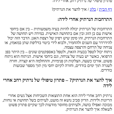
של נרתיק רחב אחרי לידה
ג
/
איך להצר את הנרתיק?
רתיק אחרי לידה:
נרתיק יכולה להיות בעיה משמעותית – בין אם ביחסי
הזוג ובין אם בתחושה האישית. במידה ויש תחושה של
ק, זהו סימן שיש רפיון של רצפת האגן. הדבר הזה יכול
שנים ולהחמיר, ולבוא לידי ביטוי בדליפת שתן במאמץ, או
חם והרצפה עצמה.
פל בבעיה הזאת, ולטפל באספקטים שונים – בין היתר בפן
יש בעיה של צניחה, וגם ביחסי אישות. הניתוח הוא ניתוח
כשעה, הצלקות הן פנימיות, וההחלמה היא קצרה. חזרה
ם בודדים, וחזרה לקיום יחסי מין תוך מספר שבועות
ת הנרתיק? – פתרון טיפולי של נרתיק רחב אחרי
רי לידה הוא אחת התוצאות השכיחות אצל נשים אחרי
ת. הדיון סביב נושא זה מועט, לעיתים בשל תחושת אי נוחות,
 בושה, ולעיתים מחוסר מודעות לכך שקיים פתרון פשוט
הצר את הנרתיק.