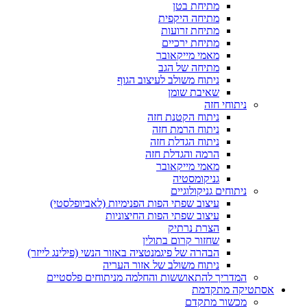
מתיחת בטן
מתיחה היקפית
מתיחת זרועות
מתיחת ירכיים
מאמי מייקאובר
מתיחה של הגב
ניתוח משולב לעיצוב הגוף
שאיבת שומן
ניתוחי חזה
ניתוח הקטנת חזה
ניתוח הרמת חזה
ניתוח הגדלת חזה
הרמה והגדלת חזה
מאמי מייקאובר
גניקומסטיה
ניתוחים גניקולוגיים
עיצוב שפתי הפות הפנימיות (לאביופלסטי)
עיצוב שפתי הפות החיצוניות
הצרת נרתיק
שחזור קרום בתולין
הבהרה של פיגמנטציה באזור הנשי (פילינג לייזר)
ניתוח משולב של אזור העריה
המדריך להתאוששות והחלמה מניתוחים פלסטיים
קה מתקדמת
מכשור מתקדם