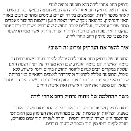
רי לידה הוא תופעה נפוצה למדי
תיק רחב אחרי לידה הנה בעיה נפוצה בעיקר בקרב נשים
דות. המאמצים בלידה יוצרים עומסים ומתחים רבים באזור
. כתוצאה מכך שרירי רצפת האגן ורקמות החיבור מאבדים
לשים, ועלולים ליצור תחושה שהנרתיק משוחרר ורחב יותר.
ונות נשים רבות לניתוח הצרת נרתיק אשר מטרתו לשפר
רתיק רחב אחרי לידה.
ת הנרתיק ומדוע זה חשוב?
תיק רחב אחרי לידה יכולה להיות בעיה משמעותית גם
וגם ברמה הזוגית, שכן היא מעידה על רפיון רצפת האגן
ם רבים לגרום לחוסר תחושה בקיום יחסי אישות. ללא
ה עלולה להחמיר ולהידרדר למצבים רפואיים כמו בריחת
ניחת הרחם ורצפת האגן עצמו. ניתוח פשוט הינו גם פתרון
שפר את יחסי האישות ואת איכות החיים.
 של ניתוח נרתיק רחב אחרי לידה
ושיפור נרתיק רחב אחרי לידה הוא ניתוח פשוט ואורך
 הן פנימיות ועל כן מפחיתות את העיסוק בפן האסתטי.
צרה ומהירה יחסית – חזרה לשגרה תוך ימים ספורים,
חסי מין תוך מספר שבועות בודדים.