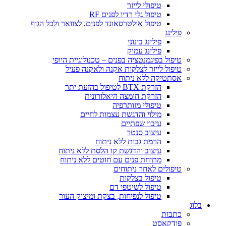
טיפולי לייזר
טיפול גלי רדיו לפנים RF
טיפול אולטרסאונד לפנים, לצוואר ולכל הגוף
פילינג
פילינג בינוני
פילינג עמוק
טיפול בפיגמנטציה בפנים – טכנולוגיית היופי
טיפול לייזר לצלקות אקנה ולאקנה פעיל
אסתטיקה ללא ניתוח
הזרקת BTX לטיפול בהזעת יתר
הזרקת חומצה היאלורונית
טיפולי מזותרפיה
מילוי והדגשת עצמות לחיים
עיבוי שפתיים
עיצוב סנטר
הרמת גבות ללא ניתוח
עיצוב והדגשת קו הלסת ללא ניתוח
מתיחת פנים עם חוטים ללא ניתוח
טיפולים לאחר ניתוחים
טיפול בצלקות
טיפול לשיטפי דם
טיפול לנפיחות, בצקת ומיצוק העור
כתבות
פודקאסט