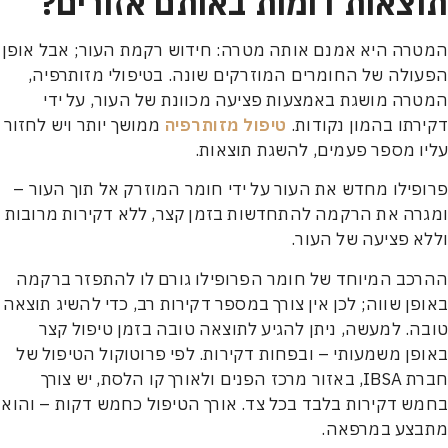
צאות דומות באותם אזורים?
ה היא אמנם אותה מטרה: חידוש רקמת העור; אבל אופן
לה של החומרים המוזרקים שונה. בטיפולי מזותרפיה,
ה מושגת באמצעות פציעה מכוונת של העור, על ידי
תו בהמון נקודות.
טיפול מזותרפיה
ממושך יותר ויש לחזור
 מספר פעמים, להשגת תוצאות.
ילו מחדש את העור על ידי חומר המוזרק אל תוך העור –
ה את הרקמה להתחדשות בזמן קצר, ללא דקירות מרובות
 פציעה של העור.
ב המיוחד של חומר הפרופילו גורם לו להתפזר ברקמה
ן שווה; לכן אין צורך במספר דקירות רב, כדי להשיג תוצאה
. למעשה, ניתן להגיע לתוצאה טובה בזמן טיפול קצר
ן משמעותי – ובפחות דקירות. לפי פרוטוקול הטיפול של
חברת IBSA, באזור מרכז הפנים ולאורך קו הלסת, יש צורך
 דקירות בלבד בכל צד. אורך הטיפול כחמש דקות – והוא
צע במרפאה.