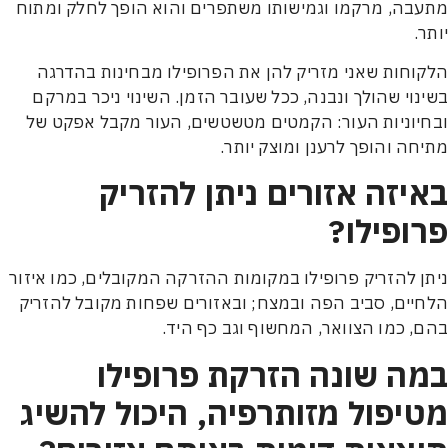
ה, מרקמו וגמישותו משתפרים והוא הופך לחלק ומתוח
.
חות שאני מזריק להן את הפרופילו מבחינות בהדרגה
וי שהולך ונבנה, ככל שעובר הזמן. השינוי ניכר במרקם
וניות העור: הקמטים מטשטשים, העור מקבל אפקט של
ה והופך לרענן ומוצק יותר.
יזה אזורים ניתן להזריק
ופילו?
 להזריק פרופילו במקומות ההזרקה המקובלים, כמו איזור
ים, סביב הפה ובמצח; ובאזורים שפחות מקובל להזריק
 כמו הצוואר, המחשוף וגב כף היד.
ה שונה הזרקת פרופילו
יפול מזותרפיה, היכול להשיג