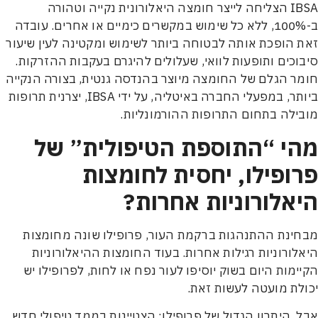
IBSA הצליחה לייצר חומצה היאלורונית נקייה וטהורה
ב-100%, ללא כל שימוש במקשרים כימיים או אחרים. עובדה
הופכת אותה לבטוחה ביותר לשימוש ומקטינה לעין שיעור
כים ותופעות לוואי, שעלולים להיגרם בעקבות ההזרקות.
 הגלם של החומצה מיוצר בהנדסה גנטית, בצורה הנקייה
ביותר, במפעלי החברה באיטליה, על ידי IBSA, יצרנית תרופות
לה בתחום התרופות ההורמונליות.
י “התוספת הטיפולית” של
ופילו, יחסית לחומצות
אלורוניות אחרות?
נת ההתנהגות ברקמת העור, פרופילו שונה מחומצות
ורוניות רגילות אחרות. בעוד החומצות ההיאלורוניות
מות היום בשוק יוסיפו לעור נפח או לחות, לפרופילו יש
ת מועטה לעשות זאת.
 היתרון הגדול של פרופילו: הצטיינות בממד טיפולי חדש.