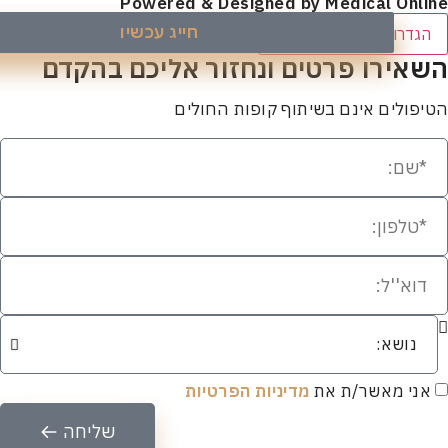
Powered & Designed by Medical Onl
חייג עכשיו
השאר פרטים
דרות העדפות הסכמה
ירו פרטים ונחזור אליכם בהקדם​
ולים אינם בשיתוף קופות החולים
י מאשר/ת את
מדיניות הפרטיות
שליחה