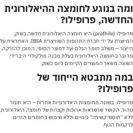
ה בנוגע לחומצה ההיאלורונית
דשה, פרופילו?
פרופילו (profhilo) היא חומצה היאלורונית חדשה בשוק,
המיוצרת על ידי חברת התרופות השוויצרית IBSA, האחראית על
ור – משלב חומר הגלם ועד למוצר הסופי, המוכן להזרקה.
ר בחומצה היאלורונית בעלת מבנה מולקולרי היברידי,
ה משאר המוצרים הקיימים כיום בשוק.
ה מתבטא הייחוד של
ופילו?
ילו, בשונה מחומצות היאלורוניות אחרות – היא חומר
, הקושר שרשראות ארוכות וקצרות של חומצה היאלורונית,
“תוספי קשירה” כימיים וללא שימוש בחומרים הזרים
ות הגוף.