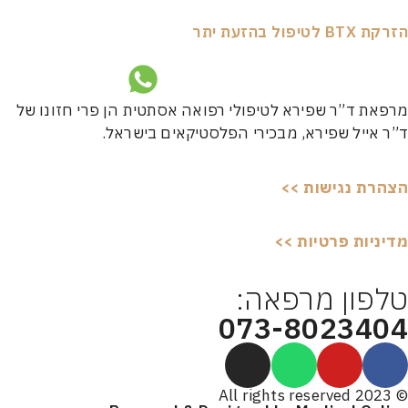
פול בהזעת יתר
ת ד”ר שפירא לטיפולי רפואה אסתטית הן פרי חזונו של
אייל שפירא, מבכירי הפלסטיקאים בישראל.
רת נגישות >>
יות פרטיות >>
פון מרפאה:
073-80234