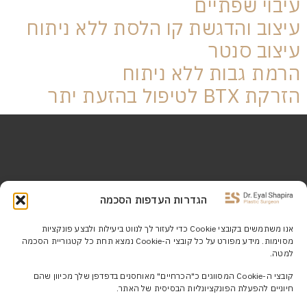
עיבוי שפתיים
עיצוב והדגשת קו הלסת ללא ניתוח
עיצוב סנטר
הרמת גבות ללא ניתוח
הזרקת BTX לטיפול בהזעת יתר
מרפאת ד”ר שפירא לטיפולי רפואה אסתטית הן פרי חזונו
הגדרות העדפות הסכמה
של ד”ר אייל שפירא, מבכירי הפלסטיקאים בישראל.
אנו משתמשים בקובצי Cookie כדי לעזור לך לנווט ביעילות ולבצע פונקציות
מסוימות. מידע מפורט על כל קובצי ה-Cookie נמצא תחת כל קטגוריית הסכמה
הצהרת נגישות >>
למטה.
קובצי ה-Cookie המסווגים כ"הכרחיים" מאוחסנים בדפדפן שלך מכיוון שהם
מדיניות פרטיות >>
חיוניים להפעלת הפונקציונליות הבסיסית של האתר.