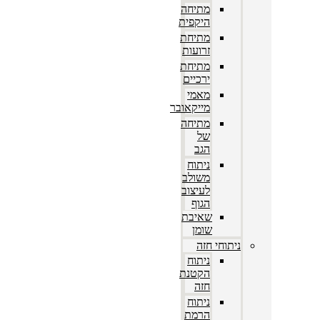
מתיחה
היקפית
מתיחת
זרועות
מתיחת
ירכיים
מאמי
מייקאובר
מתיחה
של
הגב
ניתוח
משולב
לעיצוב
הגוף
שאיבת
שומן
ניתוחי חזה
ניתוח
הקטנת
חזה
ניתוח
הרמת