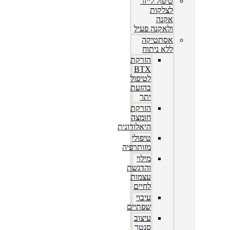
טיפול לייזר
לצלקות
אקנה
ולאקנה פעיל
אסתטיקה
ללא ניתוח
הזרקת
BTX
לטיפול
בהזעת
יתר
הזרקת
חומצה
היאלורונית
טיפולי
מזותרפיה
מילוי
והדגשת
עצמות
לחיים
עיבוי
שפתיים
עיצוב
סנטר