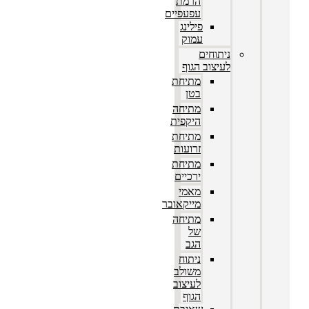
הרמת
עפעפיים
פילינג
עמוק
ניתוחים
לעיצוב הגוף
מתיחת
בטן
מתיחה
היקפית
מתיחת
זרועות
מתיחת
ירכיים
מאמי
מייקאובר
מתיחה
של
הגב
ניתוח
משולב
לעיצוב
הגוף