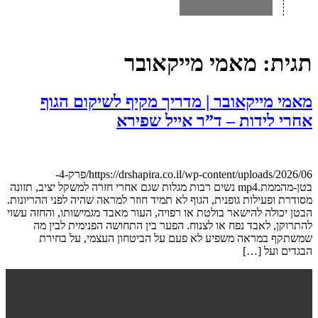
אמי מייקאובר
קאובר | מדריך מקיף לשיקום הגוף
ות – ד”ר אייל שפירא
https://drshapira.co.il/wp-content/uploads/2026/06/פרק-4-
בטן-מהממת.mp4 נשים רבות מגלות שגם אחרי חזרה למשקל יציב, תזונה
ת גופנית, הגוף לא תמיד חוזר למראה שהיה לפני ההריונות.
הישאר בולטת או רפויה, העור מאבד מגמישותו, והחזה עשוי
 נפח או לצנוח. הפער בין התחושה הפנימית לבין מה
ה משפיע לא פעם על הביטחון העצמי, על בחירת
…]