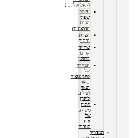
(לאביופלסטי)
עיצוב
שפתי
הפות
החיצוניות
הצרת
נרתיק
שחזור
קרום
בתולין
הבהרה
של
פיגמנטציה
באזור
הנשי
(פילינג
לייזר)
ניתוח
משולב
של
אזור
העריה
המדריך
להתאוששות