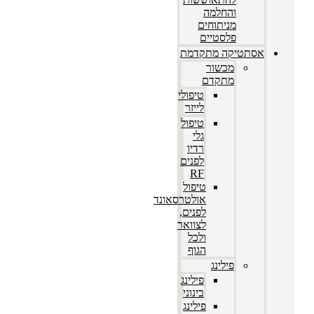
והחלמה
מניתוחים
פלסטיים
תטיקה מתקדמת
מכשור
מתקדם
טיפולי
לייזר
טיפול
גלי
רדיו
לפנים
RF
טיפול
אולטרסאונד
לפנים,
לצוואר
ולכל
הגוף
פילינג
פילינג
בינוני
פילינג