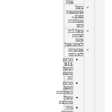
עמוק
טיפול
בפיגמנטציה
בפנים –
טכנולוגיית
היופי
טיפול לייזר
לצלקות
אקנה
ולאקנה פעיל
אסתטיקה
ללא ניתוח
הזרקת
BTX
לטיפול
בהזעת
יתר
הזרקת
חומצה
היאלורונית
טיפולי
מזותרפיה
מילוי
והדגשת