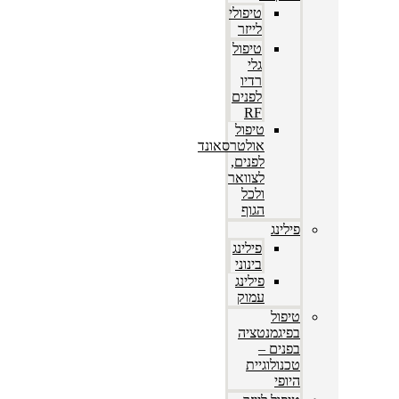
טיפולי
לייזר
טיפול
גלי
רדיו
לפנים
RF
טיפול
אולטרסאונד
לפנים,
לצוואר
ולכל
הגוף
פילינג
פילינג
בינוני
פילינג
עמוק
טיפול
בפיגמנטציה
בפנים –
טכנולוגיית
היופי