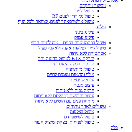
קה מתקדמת
מכשור מתקדם
טיפולי לייזר
טיפול גלי רדיו לפנים RF
טיפול אולטרסאונד לפנים, לצוואר ולכל הגוף
פילינג
פילינג בינוני
פילינג עמוק
טיפול בפיגמנטציה בפנים – טכנולוגיית היופי
טיפול לייזר לצלקות אקנה ולאקנה פעיל
אסתטיקה ללא ניתוח
הזרקת BTX לטיפול בהזעת יתר
הזרקת חומצה היאלורונית
טיפולי מזותרפיה
מילוי והדגשת עצמות לחיים
עיבוי שפתיים
עיצוב סנטר
הרמת גבות ללא ניתוח
עיצוב והדגשת קו הלסת ללא ניתוח
מתיחת פנים עם חוטים ללא ניתוח
טיפולים לאחר ניתוחים
טיפול בצלקות
טיפול לשיטפי דם
טיפול לנפיחות, בצקת ומיצוק העור