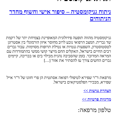
יקומסטיה – סיפור אישי וחשוף מחדר
הווה תופעה פיזיולוגית המאופיינת בצמיחת יתר של רקמת
ב הרפואי נובע לרוב מחוסר איזון הורמונלי בין אסטרוגן
השפעות גנטיות או נטילת תרופות מסוימות. עבור גברים
ישראל, האקלים החם מייצר קושי ממשי בהתמודדות עם
. בזמן שהסביבה נהנית מבילוי בים או בבריכה, קיימים
צורך עז להסתיר את אזור […]
ירא לטיפולי רפואה אסתטית הן פרי חזונו של ד”ר אייל
י הפלסטיקאים בישראל.
 >>
ות >>
פאה: