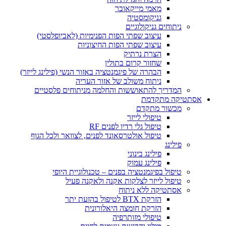
מאמי מייקאובר
גניקומסטיה
ניתוחים גניקולוגיים
עיצוב שפתי הפות הפנימיות (לאביופלסטי)
עיצוב שפתי הפות החיצוניות
הצרת נרתיק
שחזור קרום בתולין
הבהרה של פיגמנטציה באזור הנשי (פילינג לייזר)
ניתוח משולב של אזור העריה
המדריך להתאוששות והחלמה מניתוחים פלסטיים
קה מתקדמת
מכשור מתקדם
טיפולי לייזר
טיפול גלי רדיו לפנים RF
טיפול אולטרסאונד לפנים, לצוואר ולכל הגוף
פילינג
פילינג בינוני
פילינג עמוק
טיפול בפיגמנטציה בפנים – טכנולוגיית היופי
טיפול לייזר לצלקות אקנה ולאקנה פעיל
אסתטיקה ללא ניתוח
הזרקת BTX לטיפול בהזעת יתר
הזרקת חומצה היאלורונית
טיפולי מזותרפיה